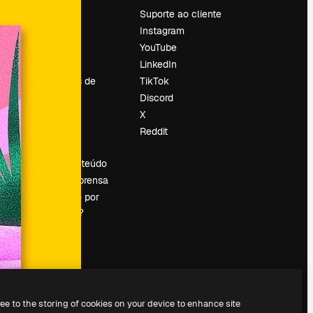
Preços
Suporte ao cliente
Sobre nós
Instagram
Reviews
YouTube
Emprego
LinkedIn
Tendências de
TikTok
pesquisa
Discord
Blog
X
Eventos
Reddit
es
Slidesgo
Vender conteúdo
Sala de imprensa
Procurando por
magnific.ai?
ree to the storing of cookies on your device to enhance site