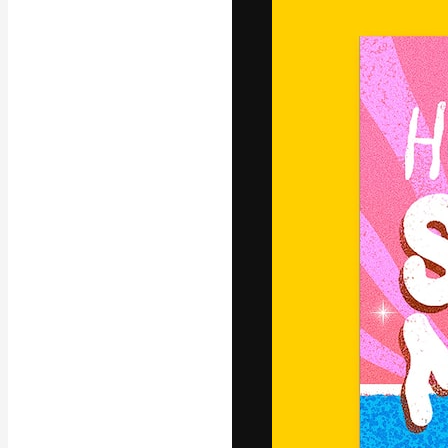
A plataforma cr
seu melhor trab
assinantes entr
agências e estú
Português
Copyright © 2010