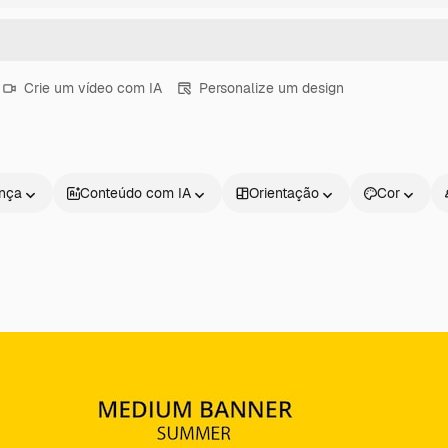
Crie um vídeo com IA
Personalize um design
ença
Conteúdo com IA
Orientação
Cor
Produtos
Começar