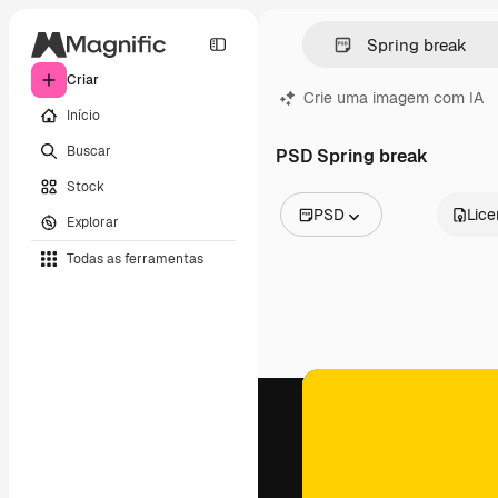
Criar
Crie uma imagem com IA
Início
Buscar
PSD Spring break
Stock
PSD
Lic
Explorar
Todas as imagens
Todas as ferramentas
Vetores
Ilustrações
Fotos
PSD
Modelos
Mockups
Vídeos
Clipes de vídeo
Animações
Modelos de vídeos
Ícones
Modelos 3D
Fontes