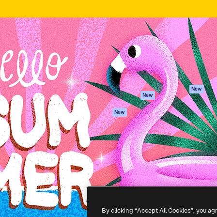
iativa para você direcionar
Spaces
Academy
alho. Mais de 1 milhão de
Assistente de IA
Documentação
e criativos, empresas,
Gerador de
Atendimento
dios.
imagens
Termos e
Gerador de vídeos
condições
Texto para voz
Política de
privacidade
Conteúdo de stock
Originais
MCP para
New
New
Claude/ChatGPT
Política de cooki
Agentes
Central de
New
confiabilidade
API
Afiliados
App móvel
Empresas
Todas as
ferramentas
-
2026
Freepik Company S.L.U.
Todos os direitos reservados
.
By clicking “Accept All Cookies”, you ag