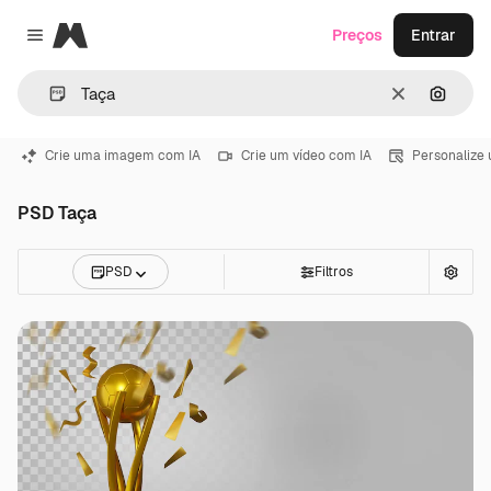
Magnific
Preços
Entrar
Close menu
Limpar
Pesqui
Crie uma imagem com IA
Crie um vídeo com IA
Personalize
PSD Taça
PSD
Filtros