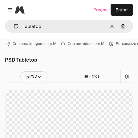
Magnific
Preços
Entrar
Close menu
Limpar
Pesqui
Crie uma imagem com IA
Crie um vídeo com IA
Personalize
PSD Tabletop
PSD
Filtros