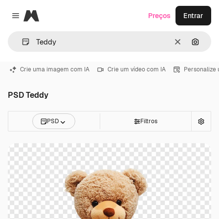
Magnific
Preços
Entrar
Close menu
Limpar
Pesqui
Crie uma imagem com IA
Crie um vídeo com IA
Personalize
PSD Teddy
PSD
Filtros