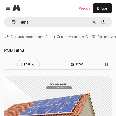
Magnific
Preços
Entrar
Close menu
Limpar
Pesqui
Crie uma imagem com IA
Crie um vídeo com IA
Personalize
PSD Telha
PSD
Filtros