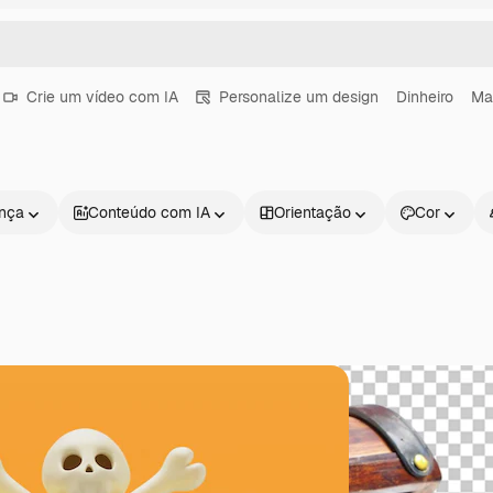
Crie um vídeo com IA
Personalize um design
Dinheiro
Ma
ença
Conteúdo com IA
Orientação
Cor
Produtos
Começar