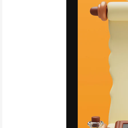
A plataforma cr
seu melhor trab
assinantes entr
agências e estú
Português
Copyright © 2010