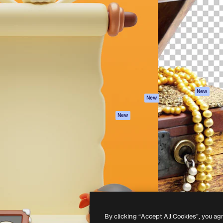
iativa para você direcionar
Spaces
Academy
alho. Mais de 1 milhão de
Assistente de IA
Documentação
e criativos, empresas,
Gerador de
Atendimento
dios.
imagens
Termos e
Gerador de vídeos
condições
Texto para voz
Política de
privacidade
Conteúdo de stock
Originais
MCP para
New
New
Claude/ChatGPT
Política de cooki
Agentes
Central de
New
confiabilidade
API
Afiliados
App móvel
Empresas
Todas as
ferramentas
-
2026
Freepik Company S.L.U.
Todos os direitos reservados
.
By clicking “Accept All Cookies”, you ag