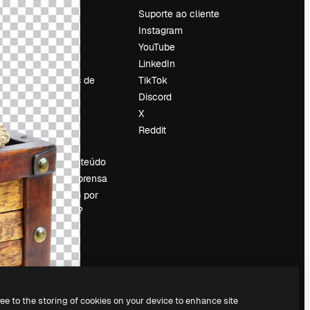
Preços
Suporte ao cliente
Sobre nós
Instagram
Reviews
YouTube
Emprego
LinkedIn
Tendências de
TikTok
pesquisa
Discord
Blog
X
Eventos
Reddit
es
Slidesgo
Vender conteúdo
Sala de imprensa
Procurando por
magnific.ai?
ree to the storing of cookies on your device to enhance site