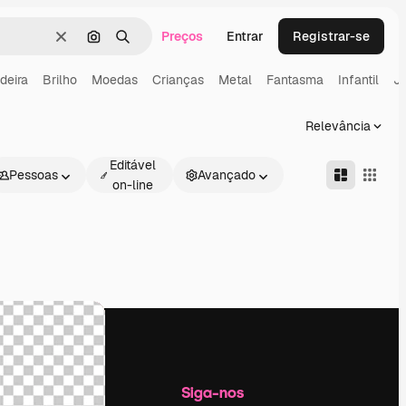
Preços
Entrar
Registrar-se
Limpar
Pesquisar por imagem
Buscar
deira
Brilho
Moedas
Crianças
Metal
Fantasma
Infantil
J
Relevância
Editável
Pessoas
Avançado
on-line
Empresa
Siga-nos