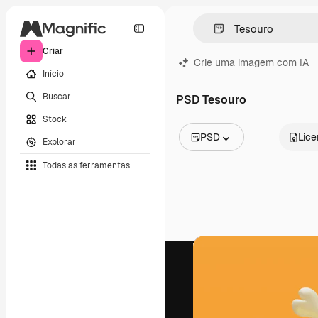
Criar
Crie uma imagem com IA
Início
Buscar
PSD Tesouro
Stock
PSD
Lic
Explorar
Todas as imagens
Todas as ferramentas
Vetores
Ilustrações
Fotos
PSD
Modelos
Mockups
Vídeos
Clipes de vídeo
Animações
Modelos de vídeos
Ícones
Modelos 3D
Fontes