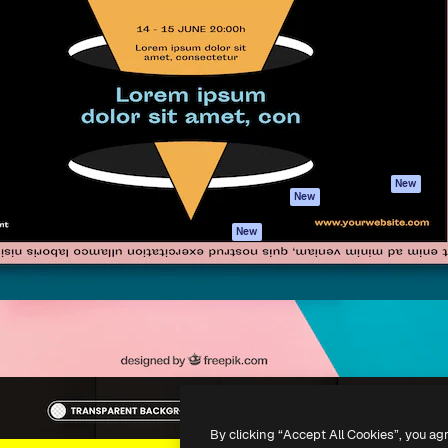
iativa para você direcionar
Spaces
Academy
alho. Mais de 1 milhão de
Assistente de IA
Documentação
e criativos, empresas,
Gerador de
Atendimento
dios.
imagens
Termos e
Gerador de vídeos
condições
Texto para voz
Política de
privacidade
Conteúdo de stock
Originais
MCP para
New
New
Claude/ChatGPT
Política de cooki
Agentes
Central de
New
confiabilidade
API
Afiliados
App móvel
Empresas
Todas as
ferramentas
-
2026
Freepik Company S.L.U.
Todos os direitos reservados
.
By clicking “Accept All Cookies”, you ag