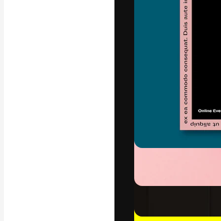
A plataforma cr
seu melhor trab
assinantes entr
agências e estú
Português
Copyright © 2010