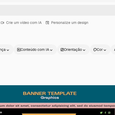
Crie um vídeo com IA
Personalize um design
ença
Conteúdo com IA
Orientação
Cor
Produtos
Começar