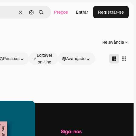
Preços
Entrar
Registrar-se
Limpar
Pesquisar por imagem
Buscar
Relevância
Editável
Pessoas
Avançado
on-line
Empresa
Siga-nos