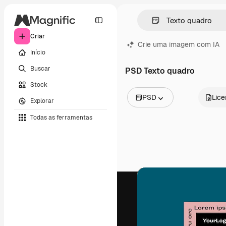
Criar
Crie uma imagem com IA
Início
Buscar
PSD Texto quadro
Stock
PSD
Lic
Explorar
Todas as imagens
Todas as ferramentas
Vetores
Ilustrações
Fotos
PSD
Modelos
Mockups
Vídeos
Clipes de vídeo
Animações
Modelos de vídeos
Ícones
Modelos 3D
Fontes