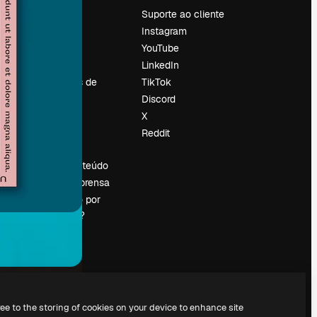
Preços
Suporte ao cliente
Sobre nós
Instagram
Reviews
YouTube
Emprego
LinkedIn
Tendências de
TikTok
pesquisa
Discord
Blog
X
Eventos
Reddit
es
Slidesgo
Vender conteúdo
Sala de imprensa
Procurando por
magnific.ai?
ree to the storing of cookies on your device to enhance site