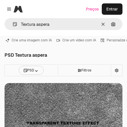
Magnific
Preços
Entrar
Close menu
Limpar
Pesqui
Crie uma imagem com IA
Crie um vídeo com IA
Personalize
PSD Textura aspera
PSD
Filtros