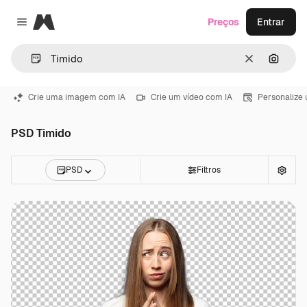
Magnific
Preços
Entrar
Close menu
Limpar
Pesqui
Crie uma imagem com IA
Crie um vídeo com IA
Personalize
PSD Timido
PSD
Filtros