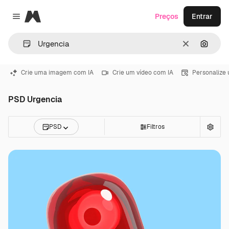
Magnific
Preços
Entrar
Close menu
Limpar
Pesqui
Crie uma imagem com IA
Crie um vídeo com IA
Personalize
PSD Urgencia
PSD
Filtros