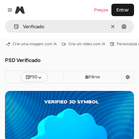
Magnific
Preços
Entrar
Close menu
Limpar
Pesqui
Crie uma imagem com IA
Crie um vídeo com IA
Personalize
PSD Verificado
PSD
Filtros