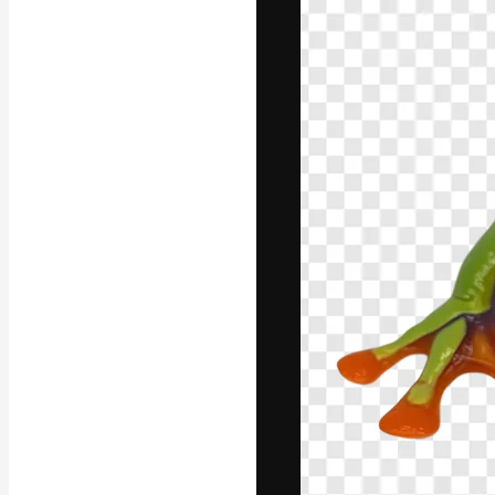
A plataforma cr
seu melhor trab
assinantes entr
agências e estú
Português
Copyright © 2010