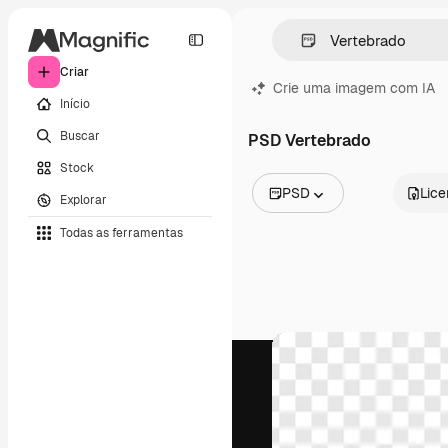
Criar
Crie uma imagem com IA
Início
Buscar
PSD Vertebrado
Stock
PSD
Lic
Explorar
Todas as imagens
Todas as ferramentas
Vetores
Ilustrações
Fotos
PSD
Modelos
Mockups
Vídeos
Clipes de vídeo
Animações
Modelos de vídeos
Ícones
Modelos 3D
Fontes