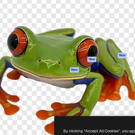
iativa para você direcionar
Spaces
Academy
alho. Mais de 1 milhão de
Assistente de IA
Documentação
e criativos, empresas,
Gerador de
Atendimento
dios.
imagens
Termos e
Gerador de vídeos
condições
Texto para voz
Política de
privacidade
Conteúdo de stock
Originais
MCP para
New
New
Claude/ChatGPT
Política de cooki
Agentes
Central de
New
confiabilidade
API
Afiliados
App móvel
Empresas
Todas as
ferramentas
-
2026
Freepik Company S.L.U.
Todos os direitos reservados
.
By clicking “Accept All Cookies”, you ag