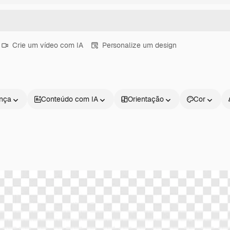
Crie um vídeo com IA
Personalize um design
ença
Conteúdo com IA
Orientação
Cor
Produtos
Começar