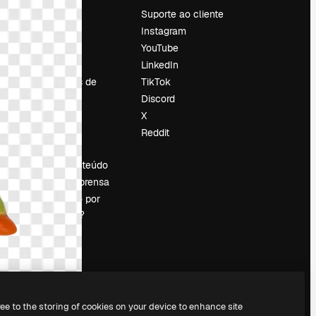
Preços
Suporte ao cliente
Sobre nós
Instagram
Reviews
YouTube
Emprego
LinkedIn
Tendências de
TikTok
pesquisa
Discord
Blog
X
Eventos
Reddit
es
Slidesgo
Vender conteúdo
Sala de imprensa
Procurando por
magnific.ai?
ree to the storing of cookies on your device to enhance site