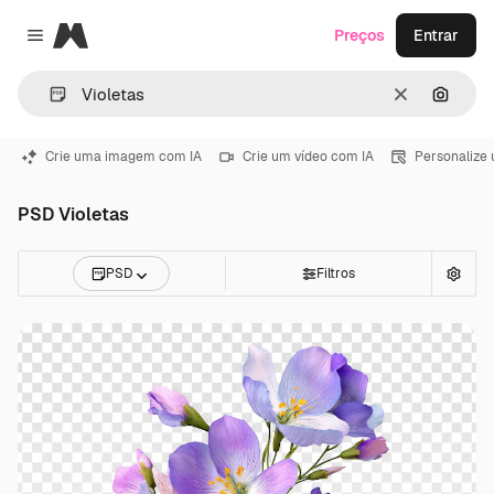
Magnific
Preços
Entrar
Close menu
Limpar
Pesqui
Crie uma imagem com IA
Crie um vídeo com IA
Personalize
PSD Violetas
PSD
Filtros