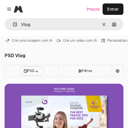
Magnific
Preços
Entrar
Close menu
Limpar
Pesqui
Crie uma imagem com IA
Crie um vídeo com IA
Personalize
PSD Vlog
PSD
Filtros