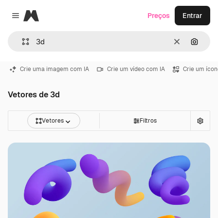
Magnific
Preços
Entrar
Close menu
Limpar
Pesqui
Crie uma imagem com IA
Crie um vídeo com IA
Crie um ícon
Vetores de 3d
Vetores
Filtros