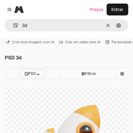
Magnific
Preços
Entrar
Close menu
Limpar
Pesqui
Crie uma imagem com IA
Crie um vídeo com IA
Personalize
PSD 3d
PSD
Filtros