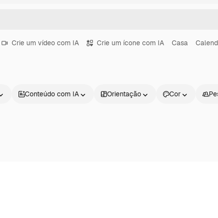
Crie um vídeo com IA
Crie um ícone com IA
Casa
Calend
Conteúdo com IA
Orientação
Cor
Pe
Produtos
Começar