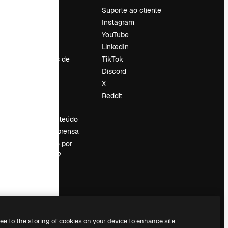
Preços
Suporte ao cliente
Sobre nós
Instagram
Reviews
YouTube
Emprego
LinkedIn
Tendências de
TikTok
pesquisa
Discord
Blog
X
Eventos
Reddit
es
Slidesgo
Vender conteúdo
Sala de imprensa
Procurando por
magnific.ai?
ree to the storing of cookies on your device to enhance site