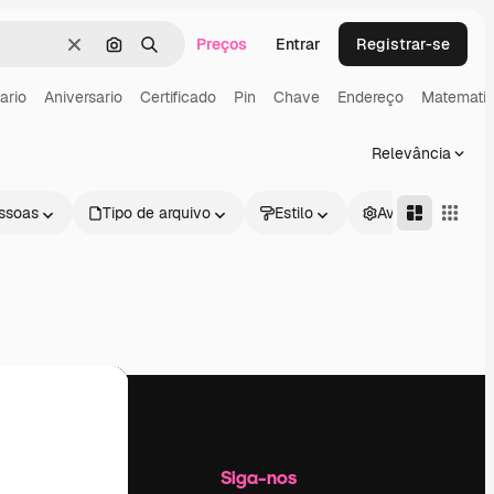
Preços
Entrar
Registrar-se
Limpar
Pesquisar por imagem
Buscar
ario
Aniversario
Certificado
Pin
Chave
Endereço
Matemati
Relevância
ssoas
Tipo de arquivo
Estilo
Avançado
Empresa
Siga-nos