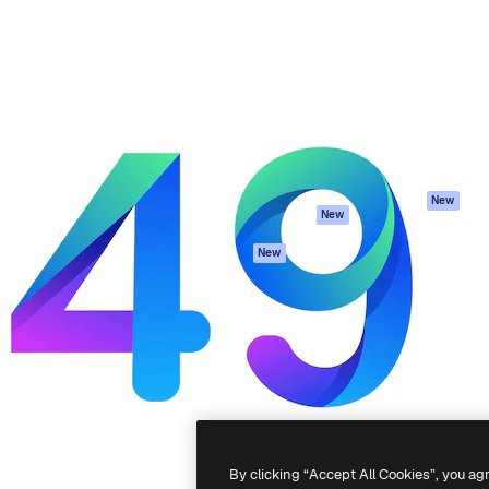
iativa para você direcionar
Spaces
Academy
alho. Mais de 1 milhão de
Assistente de IA
Documentação
e criativos, empresas,
Gerador de
Atendimento
dios.
imagens
Termos e
Gerador de vídeos
condições
Texto para voz
Política de
privacidade
Conteúdo de stock
Originais
MCP para
New
New
Claude/ChatGPT
Política de cooki
Agentes
Central de
New
confiabilidade
API
Afiliados
App móvel
Empresas
Todas as
ferramentas
-
2026
Freepik Company S.L.U.
Todos os direitos reservados
.
By clicking “Accept All Cookies”, you ag