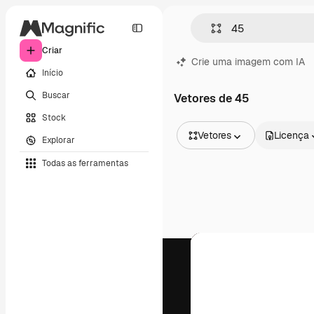
Criar
Crie uma imagem com IA
Início
Buscar
Vetores de 45
Stock
Vetores
Licença
Explorar
Todas as imagens
Todas as ferramentas
Vetores
Ilustrações
Fotos
PSD
Modelos
Mockups
Vídeos
Clipes de vídeo
Animações
Modelos de vídeos
Ícones
Modelos 3D
Fontes