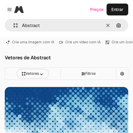
Magnific
Preços
Entrar
Close menu
Limpar
Pesqui
Crie uma imagem com IA
Crie um vídeo com IA
Crie um ícon
Vetores de Abstract
Vetores
Filtros