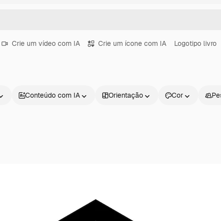
Crie um vídeo com IA
Crie um ícone com IA
Logotipo livro
Conteúdo com IA
Orientação
Cor
Pe
Produtos
Começar