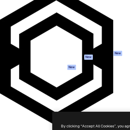
iativa para você direcionar
Spaces
Academy
alho. Mais de 1 milhão de
Assistente de IA
Documentação
e criativos, empresas,
Gerador de
Atendimento
dios.
imagens
Termos e
Gerador de vídeos
condições
Texto para voz
Política de
privacidade
Conteúdo de stock
Originais
MCP para
New
New
Claude/ChatGPT
Política de cooki
Agentes
Central de
New
confiabilidade
API
Afiliados
App móvel
Empresas
Todas as
ferramentas
-
2026
Freepik Company S.L.U.
Todos os direitos reservados
.
By clicking “Accept All Cookies”, you ag