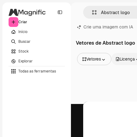
Criar
Crie uma imagem com IA
Início
Buscar
Vetores de Abstract logo
Stock
Vetores
Licença
Explorar
Todas as imagens
Todas as ferramentas
Vetores
Ilustrações
Fotos
PSD
Modelos
Mockups
Vídeos
Clipes de vídeo
Animações
Modelos de vídeos
Ícones
Modelos 3D
Fontes