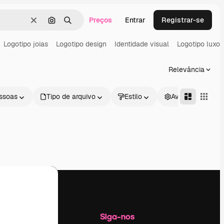
Preços
Entrar
Registrar-se
Limpar
Pesquisar por imagem
Buscar
Logotipo joias
Logotipo design
Identidade visual
Logotipo luxo
Relevância
ssoas
Tipo de arquivo
Estilo
Avançado
Empresa
Siga-nos