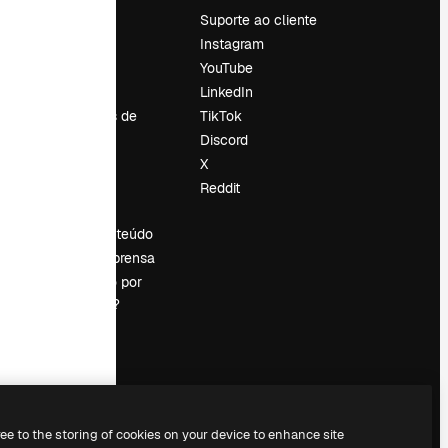
Preços
Suporte ao cliente
Sobre nós
Instagram
Reviews
YouTube
Emprego
LinkedIn
Tendências de
TikTok
pesquisa
Discord
Blog
X
Eventos
Reddit
es
Slidesgo
Vender conteúdo
Sala de imprensa
Procurando por
magnific.ai?
ree to the storing of cookies on your device to enhance site