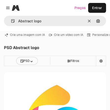
Magnific
Preços
Entrar
Close menu
Limpar
Pesqui
Crie uma imagem com IA
Crie um vídeo com IA
Personalize
PSD Abstract logo
PSD
Filtros