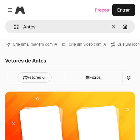
Magnific
Preços
Entrar
Close menu
Limpar
Pesqui
Crie uma imagem com IA
Crie um vídeo com IA
Crie um ícon
Vetores de Antes
Vetores
Filtros