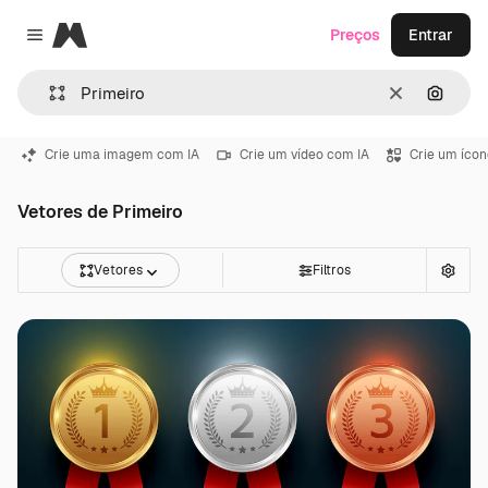
Magnific
Preços
Entrar
Close menu
Limpar
Pesqui
Crie uma imagem com IA
Crie um vídeo com IA
Crie um ícon
Vetores de Primeiro
Vetores
Filtros