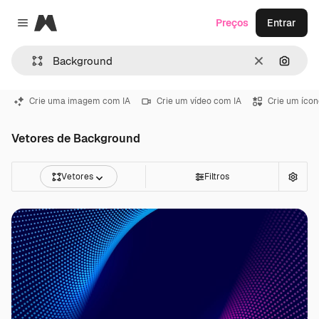
Magnific
Preços
Entrar
Close menu
Limpar
Pesqui
Crie uma imagem com IA
Crie um vídeo com IA
Crie um ícon
Vetores de Background
Vetores
Filtros