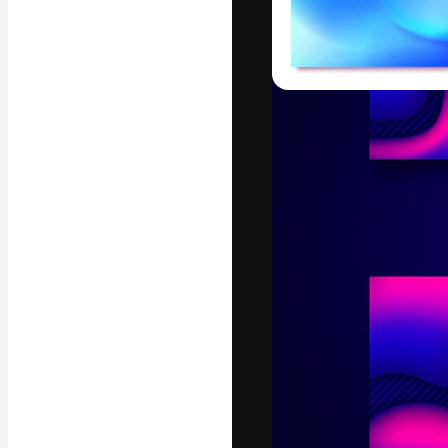
A plataforma cr
seu melhor trab
assinantes entr
agências e estú
Português
Copyright © 2010