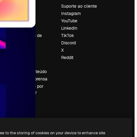
Preços
Suporte ao cliente
Sobre nós
Instagram
Reviews
YouTube
Emprego
LinkedIn
Tendências de
TikTok
pesquisa
Discord
Blog
X
Eventos
Reddit
es
Slidesgo
Vender conteúdo
Sala de imprensa
Procurando por
magnific.ai?
ree to the storing of cookies on your device to enhance site