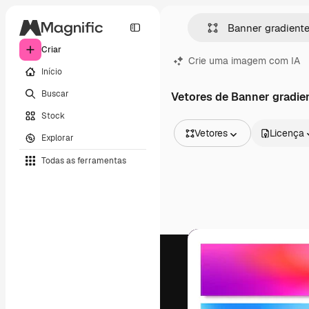
Criar
Crie uma imagem com IA
Início
Buscar
Vetores de Banner gradie
Stock
Vetores
Licença
Explorar
Todas as imagens
Todas as ferramentas
Vetores
Ilustrações
Fotos
PSD
Modelos
Mockups
Vídeos
Clipes de vídeo
Animações
Modelos de vídeos
Ícones
Modelos 3D
Fontes