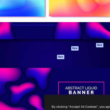
iativa para você direcionar
Spaces
Academy
alho. Mais de 1 milhão de
Assistente de IA
Documentação
e criativos, empresas,
Gerador de
Atendimento
dios.
imagens
Termos e
Gerador de vídeos
condições
Texto para voz
Política de
privacidade
Conteúdo de stock
Originais
MCP para
New
New
Claude/ChatGPT
Política de cooki
Agentes
Central de
New
confiabilidade
API
Afiliados
App móvel
Empresas
Todas as
ferramentas
-
2026
Freepik Company S.L.U.
Todos os direitos reservados
.
By clicking “Accept All Cookies”, you ag