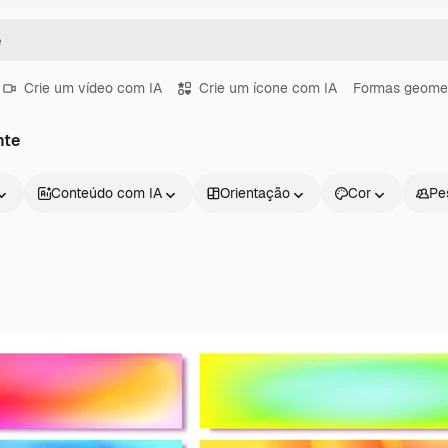
Crie um vídeo com IA
Crie um ícone com IA
Formas geomet
nte
Conteúdo com IA
Orientação
Cor
Pe
Produtos
Começar