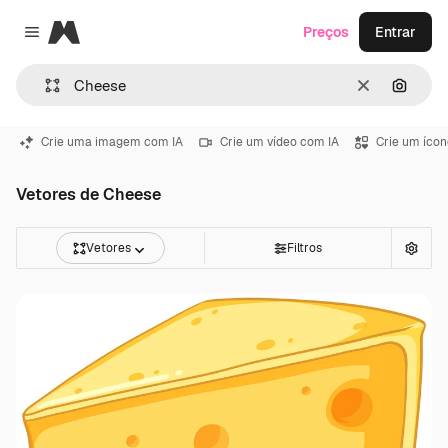
Magnific
Preços
Entrar
Close menu
Limpar
Pesqui
Crie uma imagem com IA
Crie um vídeo com IA
Crie um ícon
Vetores de Cheese
Vetores
Filtros