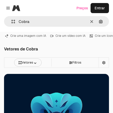
Magnific
Preços
Entrar
Close menu
Limpar
Pesqui
Crie uma imagem com IA
Crie um vídeo com IA
Crie um ícon
Vetores de Cobra
Vetores
Filtros