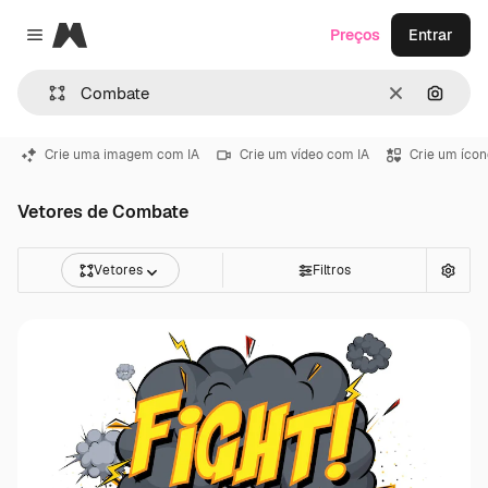
Magnific
Preços
Entrar
Close menu
Limpar
Pesqui
Crie uma imagem com IA
Crie um vídeo com IA
Crie um ícon
Vetores de Combate
Vetores
Filtros