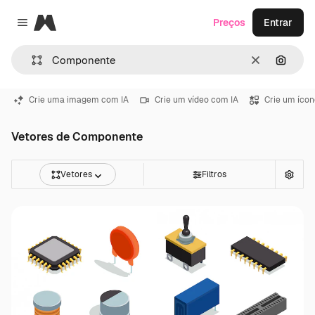
Magnific
Preços
Entrar
Close menu
Limpar
Pesqui
Crie uma imagem com IA
Crie um vídeo com IA
Crie um ícon
Vetores de Componente
Vetores
Filtros