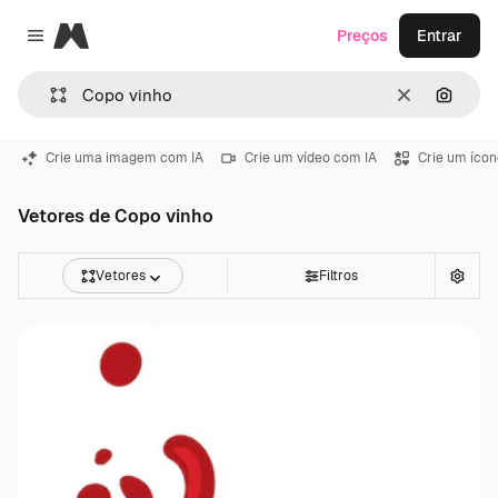
Magnific
Preços
Entrar
Close menu
Limpar
Pesqui
Crie uma imagem com IA
Crie um vídeo com IA
Crie um ícon
Vetores de Copo vinho
Vetores
Filtros