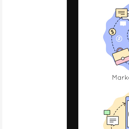
A plataforma cr
seu melhor trab
assinantes entr
agências e estú
Português
Copyright © 2010