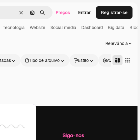
Preços
Entrar
Registrar-se
Limpar
Pesquisar por imagem
Buscar
Tecnologia
Website
Social media
Dashboard
Big data
Bloc
Relevância
ssoas
Tipo de arquivo
Estilo
Avançado
Empresa
Siga-nos