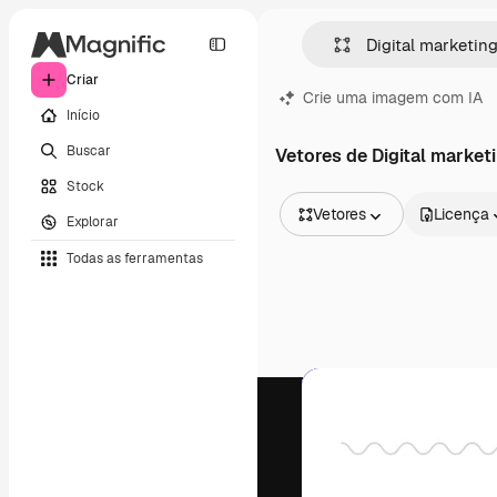
Criar
Crie uma imagem com IA
Início
Buscar
Vetores de Digital market
Stock
Vetores
Licença
Explorar
Todas as imagens
Todas as ferramentas
Vetores
Ilustrações
Fotos
PSD
Modelos
Mockups
Vídeos
Clipes de vídeo
Animações
Modelos de vídeos
Ícones
Modelos 3D
Fontes