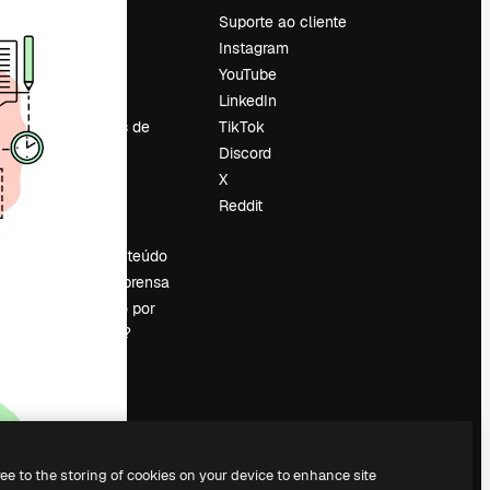
Preços
Suporte ao cliente
Sobre nós
Instagram
Reviews
YouTube
Emprego
LinkedIn
Tendências de
TikTok
pesquisa
Discord
Blog
X
Eventos
Reddit
es
Slidesgo
Vender conteúdo
Sala de imprensa
Procurando por
magnific.ai?
ree to the storing of cookies on your device to enhance site