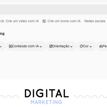
Crie um vídeo com IA
Crie um ícone com IA
Redes sociais
ing
Conteúdo com IA
Orientação
Cor
Pe
Produtos
Começar