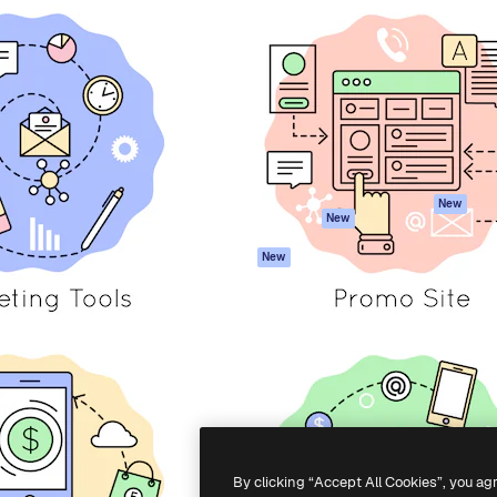
iativa para você direcionar
Spaces
Academy
alho. Mais de 1 milhão de
Assistente de IA
Documentação
e criativos, empresas,
Gerador de
Atendimento
dios.
imagens
Termos e
Gerador de vídeos
condições
Texto para voz
Política de
privacidade
Conteúdo de stock
Originais
MCP para
New
New
Claude/ChatGPT
Política de cooki
Agentes
Central de
New
confiabilidade
API
Afiliados
App móvel
Empresas
Todas as
ferramentas
-
2026
Freepik Company S.L.U.
Todos os direitos reservados
.
By clicking “Accept All Cookies”, you ag