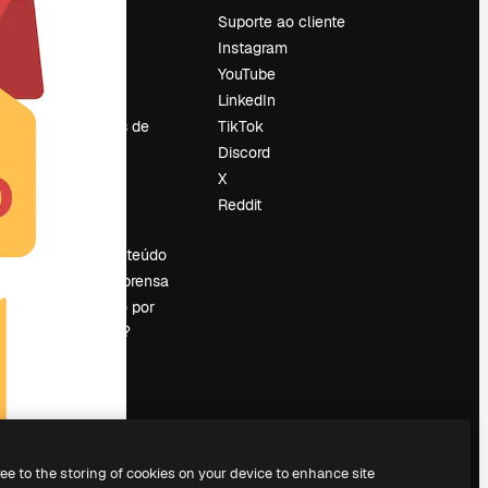
Preços
Suporte ao cliente
Sobre nós
Instagram
Reviews
YouTube
Emprego
LinkedIn
Tendências de
TikTok
pesquisa
Discord
Blog
X
Eventos
Reddit
es
Slidesgo
Vender conteúdo
Sala de imprensa
Procurando por
magnific.ai?
ree to the storing of cookies on your device to enhance site