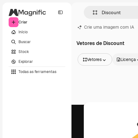
Criar
Crie uma imagem com IA
Início
Buscar
Vetores de Discount
Stock
Vetores
Licença
Explorar
Todas as imagens
Todas as ferramentas
Vetores
Ilustrações
Fotos
PSD
Modelos
Mockups
Vídeos
Clipes de vídeo
Animações
Modelos de vídeos
Ícones
Modelos 3D
Fontes