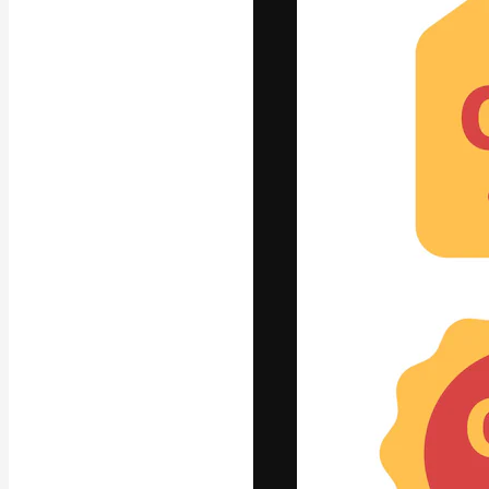
A plataforma cr
seu melhor trab
assinantes entr
agências e estú
Português
Copyright © 2010