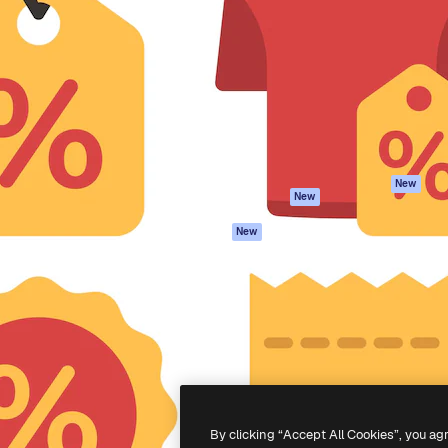
iativa para você direcionar
Spaces
Academy
alho. Mais de 1 milhão de
Assistente de IA
Documentação
e criativos, empresas,
Gerador de
Atendimento
dios.
imagens
Termos e
Gerador de vídeos
condições
Texto para voz
Política de
privacidade
Conteúdo de stock
Originais
MCP para
New
New
Claude/ChatGPT
Política de cooki
Agentes
Central de
New
confiabilidade
API
Afiliados
App móvel
Empresas
Todas as
ferramentas
-
2026
Freepik Company S.L.U.
Todos os direitos reservados
.
By clicking “Accept All Cookies”, you ag