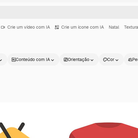
Crie um vídeo com IA
Crie um ícone com IA
Natal
Textur
Conteúdo com IA
Orientação
Cor
Pe
Produtos
Começar