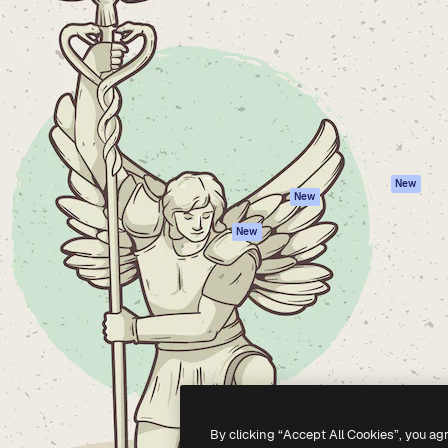
iativa para você direcionar
Spaces
Academy
alho. Mais de 1 milhão de
Assistente de IA
Documentação
e criativos, empresas,
Gerador de
Atendimento
dios.
imagens
Termos e
Gerador de vídeos
condições
Texto para voz
Política de
privacidade
Conteúdo de stock
Originais
MCP para
New
New
Claude/ChatGPT
Política de cooki
Agentes
Central de
New
confiabilidade
API
Afiliados
App móvel
Empresas
Todas as
ferramentas
-
2026
Freepik Company S.L.U.
Todos os direitos reservados
.
By clicking “Accept All Cookies”, you ag