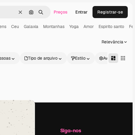
Preços
Entrar
Registrar-se
Limpar
Pesquisar por imagem
Buscar
ens
Ceu
Galaxia
Montanhas
Yoga
Amor
Espirito santo
Fe
Relevância
ssoas
Tipo de arquivo
Estilo
Avançado
Empresa
Siga-nos