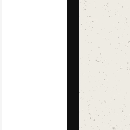
A plataforma cr
seu melhor trab
assinantes entr
agências e estú
Português
Copyright © 2010