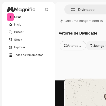
Criar
Crie uma imagem com IA
Início
Buscar
Vetores de Divindade
Stock
Vetores
Licença
Explorar
Todas as imagens
Todas as ferramentas
Vetores
Ilustrações
Fotos
PSD
Modelos
Mockups
Vídeos
Clipes de vídeo
Animações
Modelos de vídeos
Ícones
Modelos 3D
Fontes