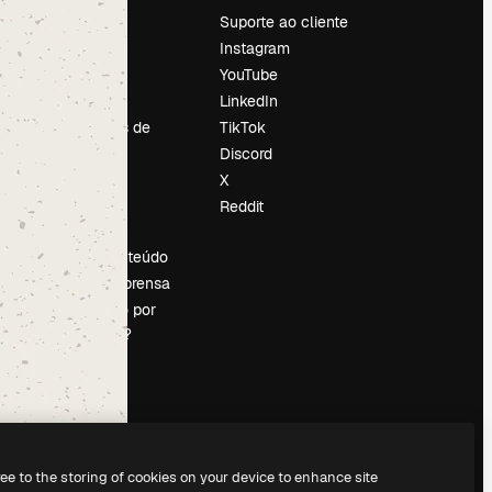
Preços
Suporte ao cliente
Sobre nós
Instagram
Reviews
YouTube
Emprego
LinkedIn
Tendências de
TikTok
pesquisa
Discord
Blog
X
Eventos
Reddit
es
Slidesgo
Vender conteúdo
Sala de imprensa
Procurando por
magnific.ai?
ree to the storing of cookies on your device to enhance site