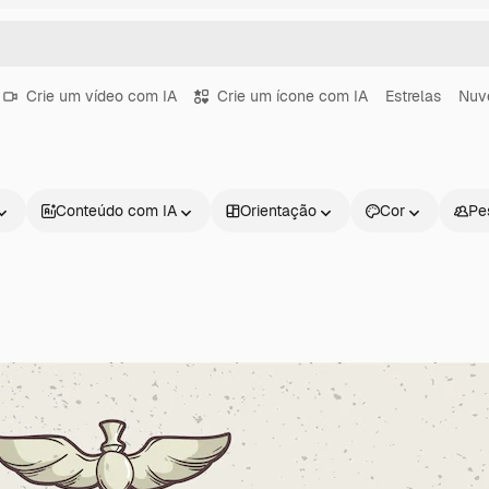
Crie um vídeo com IA
Crie um ícone com IA
Estrelas
Nuv
Conteúdo com IA
Orientação
Cor
Pe
Produtos
Começar