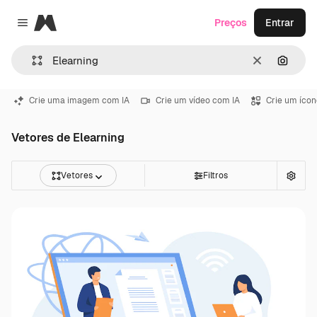
Magnific
Preços
Entrar
Close menu
Limpar
Pesqui
Crie uma imagem com IA
Crie um vídeo com IA
Crie um ícon
Vetores de Elearning
Vetores
Filtros