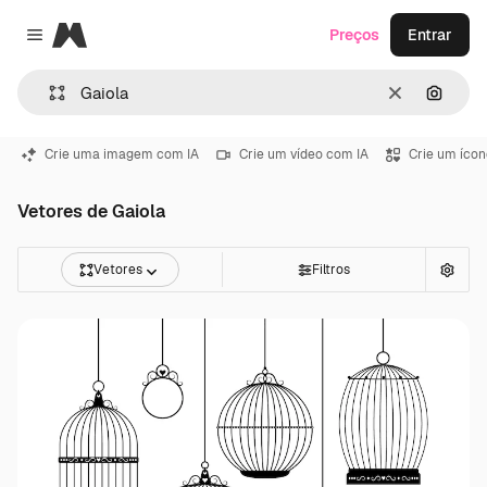
Magnific
Preços
Entrar
Close menu
Limpar
Pesqui
Crie uma imagem com IA
Crie um vídeo com IA
Crie um ícon
Vetores de Gaiola
Vetores
Filtros