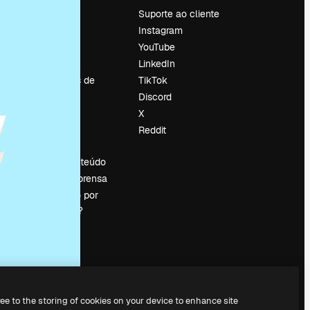
Preços
Suporte ao cliente
Sobre nós
Instagram
Reviews
YouTube
Emprego
LinkedIn
Tendências de
TikTok
pesquisa
Discord
Blog
X
Eventos
Reddit
es
Slidesgo
Vender conteúdo
Sala de imprensa
Procurando por
magnific.ai?
ree to the storing of cookies on your device to enhance site