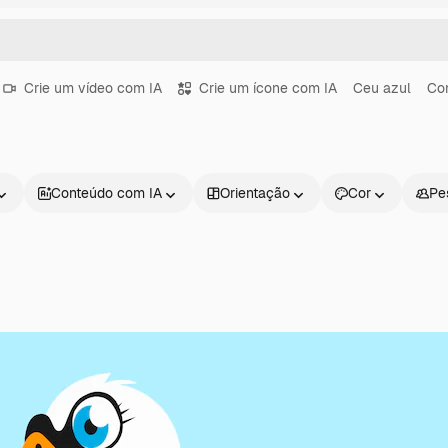
Crie um vídeo com IA
Crie um ícone com IA
Ceu azul
Con
Conteúdo com IA
Orientação
Cor
Pe
Produtos
Começar