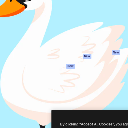
iativa para você direcionar
Spaces
Academy
alho. Mais de 1 milhão de
Assistente de IA
Documentação
e criativos, empresas,
Gerador de
Atendimento
dios.
imagens
Termos e
Gerador de vídeos
condições
Texto para voz
Política de
privacidade
Conteúdo de stock
Originais
MCP para
New
New
Claude/ChatGPT
Política de cooki
Agentes
Central de
New
confiabilidade
API
Afiliados
App móvel
Empresas
Todas as
ferramentas
-
2026
Freepik Company S.L.U.
Todos os direitos reservados
.
By clicking “Accept All Cookies”, you ag