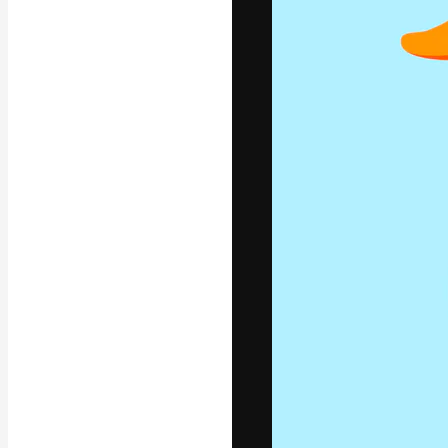
A plataforma cr
seu melhor trab
assinantes entr
agências e estú
Português
Copyright © 2010