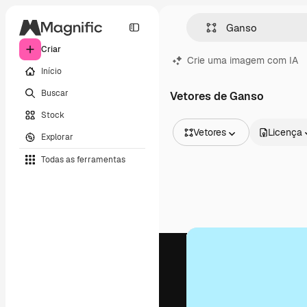
Criar
Crie uma imagem com IA
Início
Buscar
Vetores de Ganso
Stock
Vetores
Licença
Explorar
Todas as imagens
Todas as ferramentas
Vetores
Ilustrações
Fotos
PSD
Modelos
Mockups
Vídeos
Clipes de vídeo
Animações
Modelos de vídeos
Ícones
Modelos 3D
Fontes