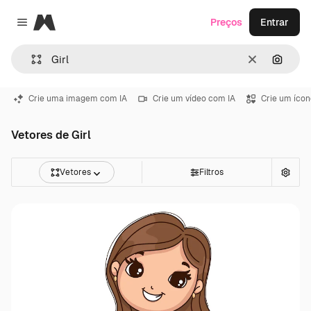
Magnific
Preços
Entrar
Close menu
Limpar
Pesqui
Crie uma imagem com IA
Crie um vídeo com IA
Crie um ícon
Vetores de Girl
Vetores
Filtros