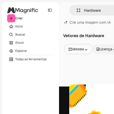
Criar
Crie uma imagem com IA
Início
Buscar
Vetores de Hardware
Stock
Vetores
Licença
Explorar
Todas as imagens
Todas as ferramentas
Vetores
Ilustrações
Fotos
PSD
Modelos
Mockups
Vídeos
Clipes de vídeo
Animações
Modelos de vídeos
Ícones
Modelos 3D
Fontes