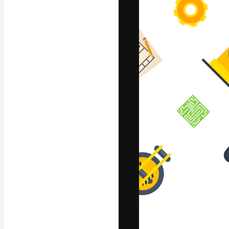
A plataforma cr
seu melhor trab
assinantes entr
agências e estú
Português
Copyright © 2010