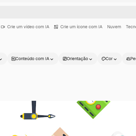
Crie um vídeo com IA
Crie um ícone com IA
Nuvem
Tecn
Conteúdo com IA
Orientação
Cor
Pe
Produtos
Começar