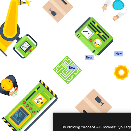
iativa para você direcionar
Spaces
Academy
alho. Mais de 1 milhão de
Assistente de IA
Documentação
e criativos, empresas,
Gerador de
Atendimento
dios.
imagens
Termos e
Gerador de vídeos
condições
Texto para voz
Política de
privacidade
Conteúdo de stock
Originais
MCP para
New
New
Claude/ChatGPT
Política de cooki
Agentes
Central de
New
confiabilidade
API
Afiliados
App móvel
Empresas
Todas as
ferramentas
-
2026
Freepik Company S.L.U.
Todos os direitos reservados
.
By clicking “Accept All Cookies”, you ag