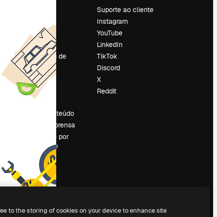
Preços
Suporte ao cliente
Sobre nós
Instagram
Reviews
YouTube
Emprego
LinkedIn
Tendências de
TikTok
pesquisa
Discord
Blog
X
Eventos
Reddit
es
Slidesgo
Vender conteúdo
Sala de imprensa
Procurando por
magnific.ai?
ree to the storing of cookies on your device to enhance site