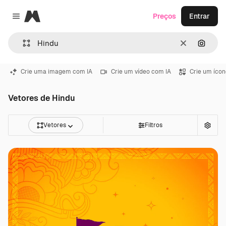
Magnific
Preços
Entrar
Close menu
Limpar
Pesqui
Crie uma imagem com IA
Crie um vídeo com IA
Crie um ícon
Vetores de Hindu
Vetores
Filtros