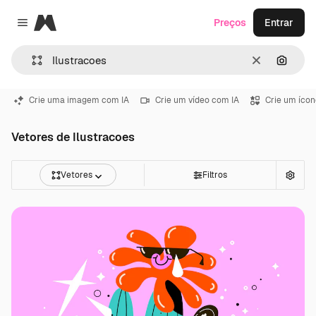
Magnific
Preços
Entrar
Close menu
Limpar
Pesqui
Crie uma imagem com IA
Crie um vídeo com IA
Crie um ícon
Vetores de Ilustracoes
Vetores
Filtros