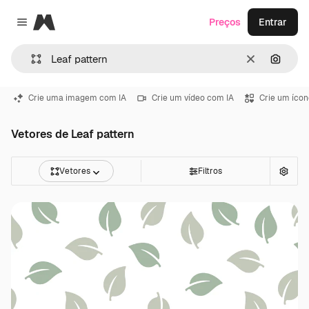
Magnific
Preços
Entrar
Close menu
Limpar
Pesqui
Crie uma imagem com IA
Crie um vídeo com IA
Crie um ícon
Vetores de Leaf pattern
Vetores
Filtros