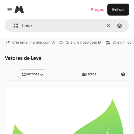
Magnific
Preços
Entrar
Close menu
Limpar
Pesqui
Crie uma imagem com IA
Crie um vídeo com IA
Crie um ícon
Vetores de Leve
Vetores
Filtros