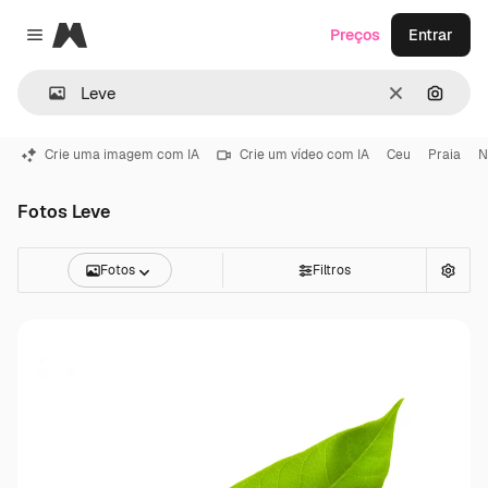
Magnific
Preços
Entrar
Close menu
Limpar
Pesqui
Crie uma imagem com IA
Crie um vídeo com IA
Ceu
Praia
N
Fotos Leve
Fotos
Filtros