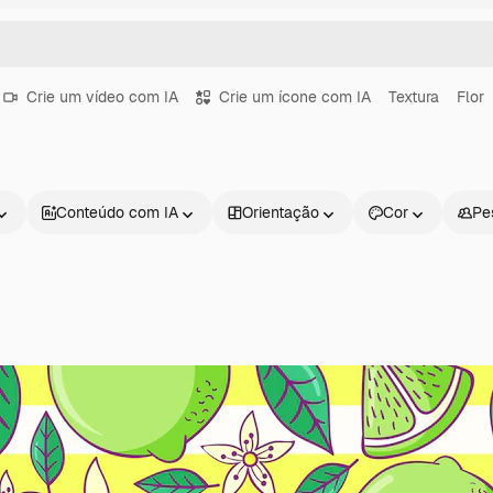
Crie um vídeo com IA
Crie um ícone com IA
Textura
Flor
Conteúdo com IA
Orientação
Cor
Pe
Produtos
Começar