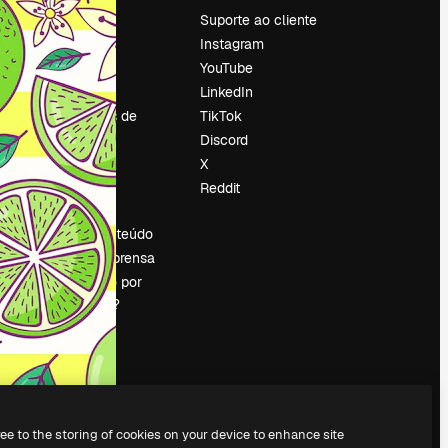
Preços
Suporte ao cliente
Sobre nós
Instagram
Reviews
YouTube
Emprego
LinkedIn
Tendências de
TikTok
pesquisa
Discord
Blog
X
Eventos
Reddit
es
Slidesgo
Vender conteúdo
Sala de imprensa
Procurando por
magnific.ai?
ree to the storing of cookies on your device to enhance site