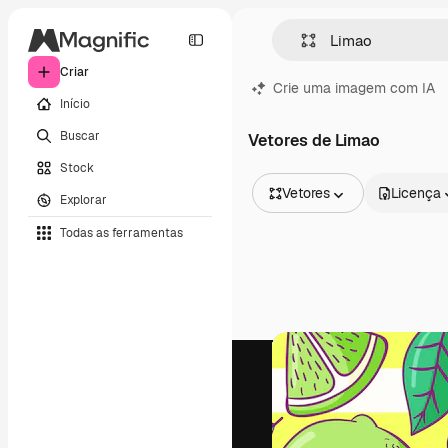
Criar
Crie uma imagem com IA
Início
Buscar
Vetores de Limao
Stock
Vetores
Licença
Explorar
Todas as imagens
Todas as ferramentas
Vetores
Ilustrações
Fotos
PSD
Modelos
Mockups
Vídeos
Clipes de vídeo
Animações
Modelos de vídeos
Ícones
Modelos 3D
Fontes