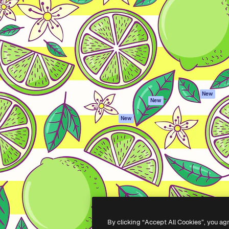
iativa para você direcionar
Spaces
Academy
alho. Mais de 1 milhão de
Assistente de IA
Documentação
e criativos, empresas,
Gerador de
Atendimento
dios.
imagens
Termos e
Gerador de vídeos
condições
Texto para voz
Política de
privacidade
Conteúdo de stock
Originais
MCP para
New
New
Claude/ChatGPT
Política de cooki
Agentes
Central de
New
confiabilidade
API
Afiliados
App móvel
Empresas
Todas as
ferramentas
-
2026
Freepik Company S.L.U.
Todos os direitos reservados
.
By clicking “Accept All Cookies”, you ag