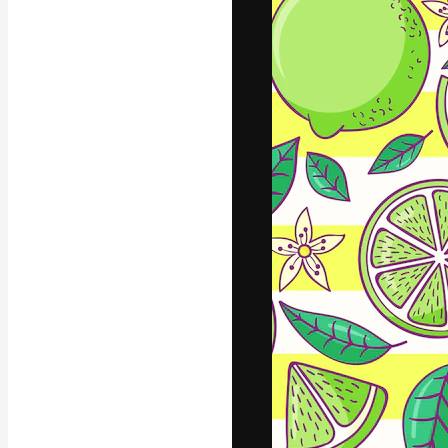
A plataforma cr
seu melhor trab
assinantes entr
agências e estú
Português
Copyright © 2010