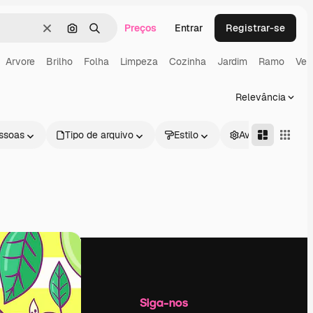
Preços
Entrar
Registrar-se
Limpar
Pesquisar por imagem
Buscar
Arvore
Brilho
Folha
Limpeza
Cozinha
Jardim
Ramo
Ver
Relevância
ssoas
Tipo de arquivo
Estilo
Avançado
Empresa
Siga-nos