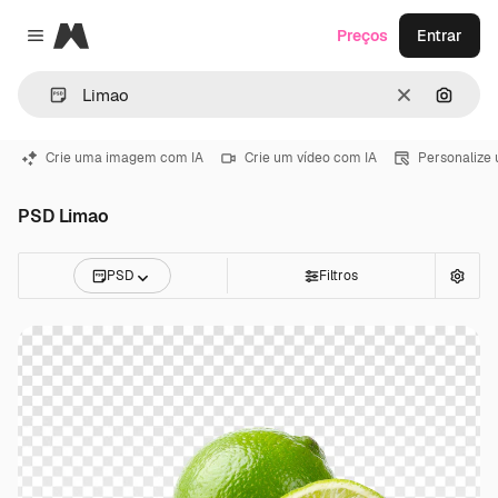
Magnific
Preços
Entrar
Close menu
Limpar
Pesqui
Crie uma imagem com IA
Crie um vídeo com IA
Personalize
PSD Limao
PSD
Filtros