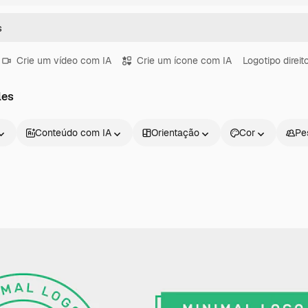
Crie um vídeo com IA
Crie um ícone com IA
Logotipo direit
les
Conteúdo com IA
Orientação
Cor
Pe
Produtos
Começar