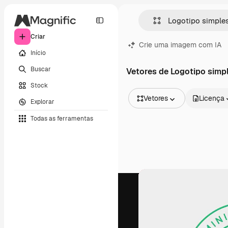
Criar
Crie uma imagem com IA
Início
Buscar
Vetores de Logotipo simp
Stock
Vetores
Licença
Explorar
Todas as imagens
Todas as ferramentas
Vetores
Ilustrações
Fotos
PSD
Modelos
Mockups
Vídeos
Clipes de vídeo
Animações
Modelos de vídeos
Ícones
Modelos 3D
Fontes