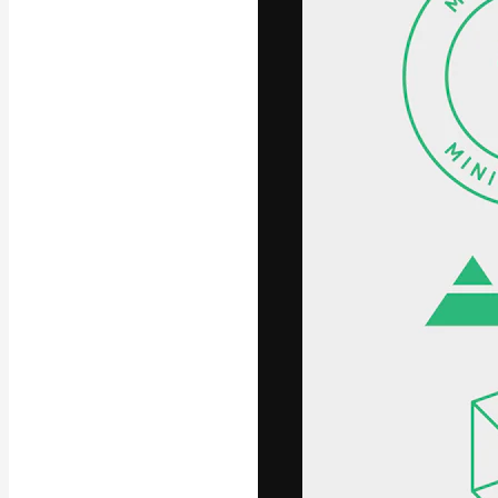
A plataforma cr
seu melhor trab
assinantes entr
agências e estú
Português
Copyright © 2010