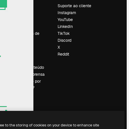
Preços
Suporte ao cliente
Sobre nós
Instagram
Reviews
YouTube
Emprego
LinkedIn
Tendências de
TikTok
pesquisa
Discord
Blog
X
Eventos
Reddit
es
Slidesgo
Vender conteúdo
Sala de imprensa
Procurando por
magnific.ai?
ree to the storing of cookies on your device to enhance site