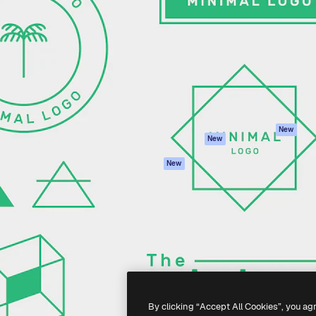
iativa para você direcionar
Spaces
Academy
alho. Mais de 1 milhão de
Assistente de IA
Documentação
e criativos, empresas,
Gerador de
Atendimento
dios.
imagens
Termos e
Gerador de vídeos
condições
Texto para voz
Política de
privacidade
Conteúdo de stock
Originais
MCP para
New
New
Claude/ChatGPT
Política de cooki
Agentes
Central de
New
confiabilidade
API
Afiliados
App móvel
Empresas
Todas as
ferramentas
-
2026
Freepik Company S.L.U.
Todos os direitos reservados
.
By clicking “Accept All Cookies”, you ag