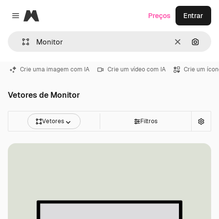
Magnific
Preços
Entrar
Close menu
Limpar
Pesqui
Crie uma imagem com IA
Crie um vídeo com IA
Crie um ícon
Vetores de Monitor
Vetores
Filtros