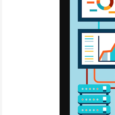
A plataforma cr
seu melhor trab
assinantes entr
agências e estú
Português
Copyright © 2010