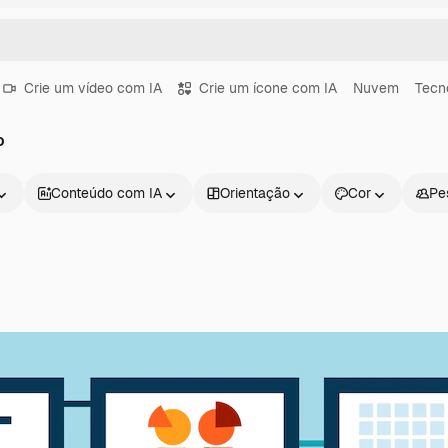
Crie um vídeo com IA
Crie um ícone com IA
Nuvem
Tecn
o
Conteúdo com IA
Orientação
Cor
Pe
Produtos
Começar