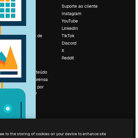
Preços
Suporte ao cliente
Sobre nós
Instagram
Reviews
YouTube
Emprego
LinkedIn
Tendências de
TikTok
pesquisa
Discord
Blog
X
Eventos
Reddit
es
Slidesgo
Vender conteúdo
Sala de imprensa
Procurando por
magnific.ai?
ree to the storing of cookies on your device to enhance site