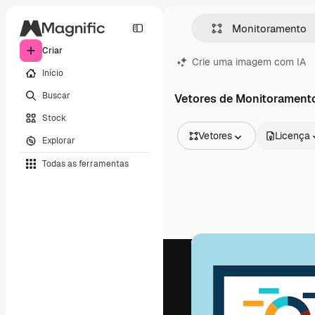
Criar
Crie uma imagem com IA
Início
Buscar
Vetores de Monitorament
Stock
Vetores
Licença
Explorar
Todas as imagens
Todas as ferramentas
Vetores
Ilustrações
Fotos
PSD
Modelos
Mockups
Vídeos
Clipes de vídeo
Animações
Modelos de vídeos
Ícones
Modelos 3D
Fontes