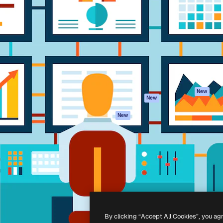
iativa para você direcionar
Spaces
Academy
alho. Mais de 1 milhão de
Assistente de IA
Documentação
e criativos, empresas,
Gerador de
Atendimento
dios.
imagens
Termos e
Gerador de vídeos
condições
Texto para voz
Política de
privacidade
Conteúdo de stock
Originais
MCP para
New
New
Claude/ChatGPT
Política de cooki
Agentes
Central de
New
confiabilidade
API
Afiliados
App móvel
Empresas
Todas as
ferramentas
-
2026
Freepik Company S.L.U.
Todos os direitos reservados
.
By clicking “Accept All Cookies”, you ag