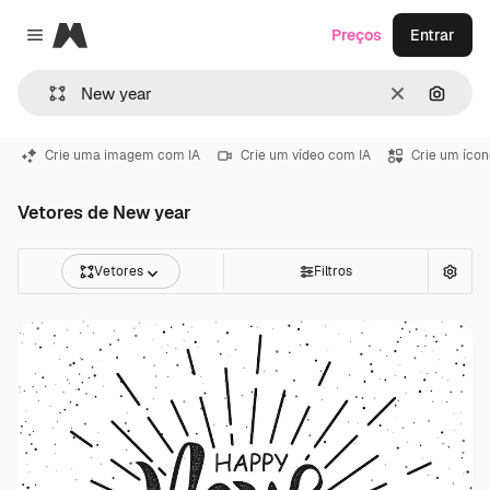
Magnific
Preços
Entrar
Close menu
Limpar
Pesqui
Crie uma imagem com IA
Crie um vídeo com IA
Crie um ícon
Vetores de New year
Vetores
Filtros