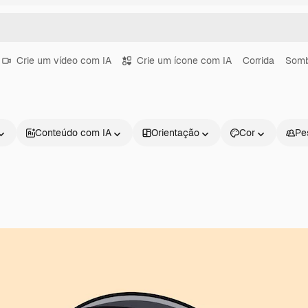
Crie um vídeo com IA
Crie um ícone com IA
Corrida
Somb
Conteúdo com IA
Orientação
Cor
Pe
Produtos
Começar