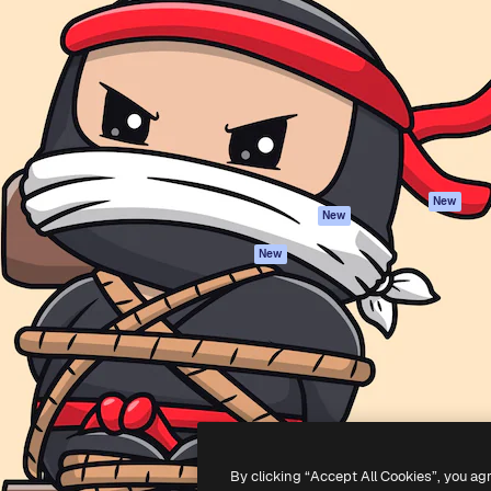
iativa para você direcionar
Spaces
Academy
alho. Mais de 1 milhão de
Assistente de IA
Documentação
e criativos, empresas,
Gerador de
Atendimento
dios.
imagens
Termos e
Gerador de vídeos
condições
Texto para voz
Política de
privacidade
Conteúdo de stock
Originais
MCP para
New
New
Claude/ChatGPT
Política de cooki
Agentes
Central de
New
confiabilidade
API
Afiliados
App móvel
Empresas
Todas as
ferramentas
-
2026
Freepik Company S.L.U.
Todos os direitos reservados
.
By clicking “Accept All Cookies”, you ag