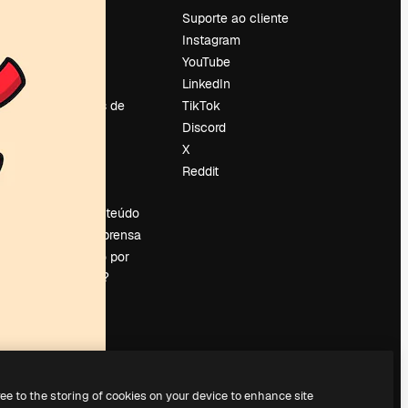
Preços
Suporte ao cliente
Sobre nós
Instagram
Reviews
YouTube
Emprego
LinkedIn
Tendências de
TikTok
pesquisa
Discord
Blog
X
Eventos
Reddit
es
Slidesgo
Vender conteúdo
Sala de imprensa
Procurando por
magnific.ai?
ree to the storing of cookies on your device to enhance site