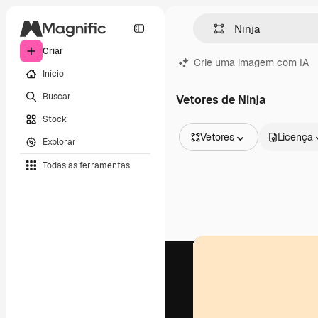
Criar
Crie uma imagem com IA
Início
Buscar
Vetores de Ninja
Stock
Vetores
Licença
Explorar
Todas as imagens
Todas as ferramentas
Vetores
Ilustrações
Fotos
PSD
Modelos
Mockups
Vídeos
Clipes de vídeo
Animações
Modelos de vídeos
Ícones
Modelos 3D
Fontes