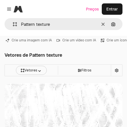
Magnific
Preços
Entrar
Close menu
Limpar
Pesqui
Crie uma imagem com IA
Crie um vídeo com IA
Crie um ícon
Vetores de Pattern texture
Vetores
Filtros